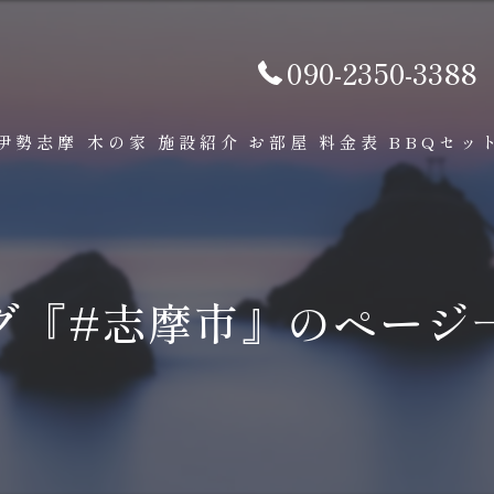
090-2350-3388
伊勢志摩 木の家
施設紹介
お部屋
料金表
BBQセッ
グ『#志摩市』のページ