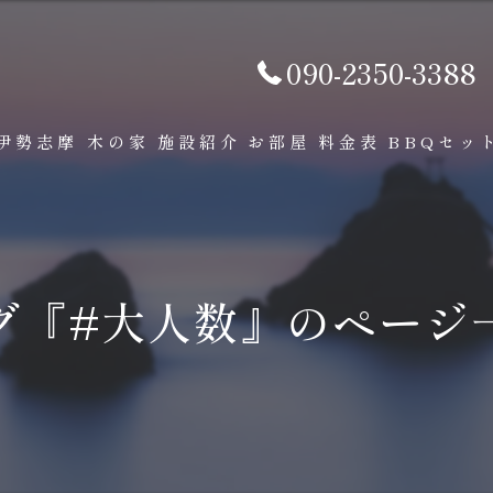
090-2350-3388
伊勢志摩 木の家
施設紹介
お部屋
料金表
BBQセッ
グ『#大人数』のページ