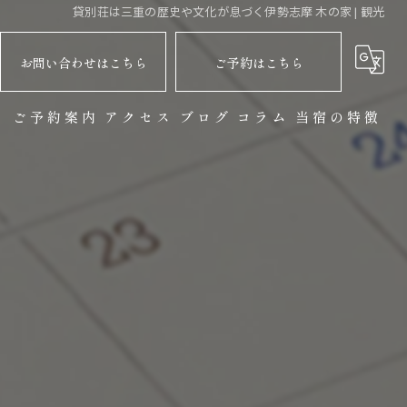
貸別荘は三重の歴史や文化が息づく伊勢志摩 木の家 | 観光
お問い合わせはこちら
ご予約はこちら
ト
ご予約案内
アクセス
ブログ
コラム
当宿の特徴
バーベキュー
サウナ
観光
自然
貸切