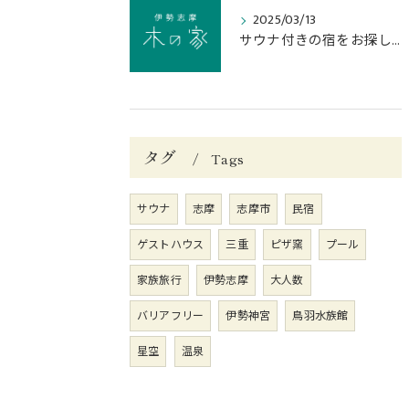
2025/03/13
サウナ付きの宿をお探しなら志摩市の当宿へ
タグ
Tags
サウナ
志摩
志摩市
民宿
ゲストハウス
三重
ピザ窯
プール
家族旅行
伊勢志摩
大人数
バリアフリー
伊勢神宮
鳥羽水族館
星空
温泉