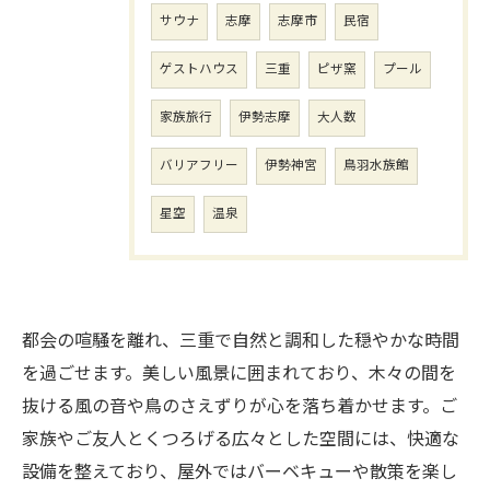
サウナ
志摩
志摩市
民宿
ゲストハウス
三重
ピザ窯
プール
家族旅行
伊勢志摩
大人数
バリアフリー
伊勢神宮
鳥羽水族館
星空
温泉
都会の喧騒を離れ、三重で自然と調和した穏やかな時間
を過ごせます。美しい風景に囲まれており、木々の間を
抜ける風の音や鳥のさえずりが心を落ち着かせます。ご
家族やご友人とくつろげる広々とした空間には、快適な
設備を整えており、屋外ではバーベキューや散策を楽し